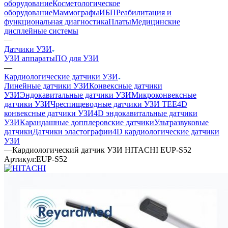
оборудование
Косметологическое
оборудование
Маммографы
ИБП
Реабилитация и
функциональная диагностика
Платы
Медицинские
дисплейные системы
—
Датчики УЗИ
УЗИ аппараты
ПО для УЗИ
—
Кардиологические датчики УЗИ
Линейные датчики УЗИ
Конвексные датчики
УЗИ
Эндокавитальные датчики УЗИ
Микроконвексные
датчики УЗИ
Чреспищеводные датчики УЗИ TEE
4D
конвексные датчики УЗИ
4D эндокавитальные датчики
УЗИ
Карандашные допплеровские датчики
Ультразвуковые
датчики
Датчики эластографии
4D кардиологические датчики
УЗИ
—
Кардиологический датчик УЗИ HITACHI EUP-S52
Артикул:
EUP-S52