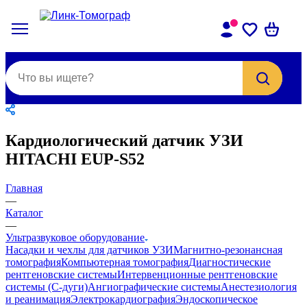
Кардиологический датчик УЗИ
HITACHI EUP-S52
Главная
—
Каталог
—
Ультразвуковое оборудование
Насадки и чехлы для датчиков УЗИ
Магнитно-резонансная
томография
Компьютерная томография
Диагностические
рентгеновские системы
Интервенционные рентгеновские
системы (С-дуги)
Ангиографические системы
Анестезиология
и реанимация
Электрокардиография
Эндоскопическое