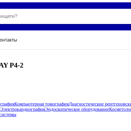
онтакты
AY P4-2
ография
Компьютерная томография
Диагностические рентгеновск
я
Электрокардиография
Эндоскопическое оборудование
Косметоло
системы