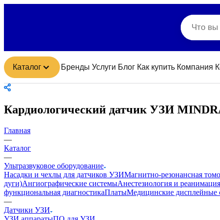
Каталог
Бренды
Услуги
Блог
Как купить
Компания
К
Кардиологический датчик УЗИ MINDR
Главная
—
Каталог
—
Ультразвуковое оборудование
Насадки и чехлы для датчиков УЗИ
Магнитно-резонансная том
дуги)
Ангиографические системы
Анестезиология и реанимаци
функциональная диагностика
Платы
Медицинские дисплейные 
—
Датчики УЗИ
УЗИ аппараты
ПО для УЗИ