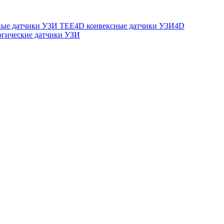
ые датчики УЗИ TEE
4D конвексные датчики УЗИ
4D
огические датчики УЗИ