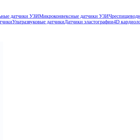
ьные датчики УЗИ
Микроконвексные датчики УЗИ
Чреспищеводн
тчики
Ультразвуковые датчики
Датчики эластографии
4D кардиол