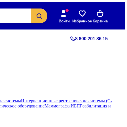
Войти
Избранное
Корзина
8 800 201 86 15
ие системы
Интервенционные рентгеновские системы (С-
гическое оборудование
Маммографы
ИБП
Реабилитация и