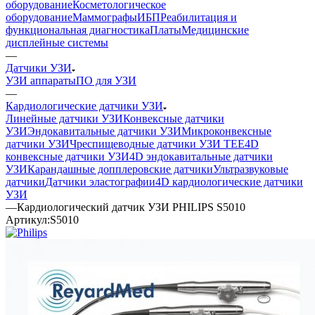
оборудование
Косметологическое
оборудование
Маммографы
ИБП
Реабилитация и
функциональная диагностика
Платы
Медицинские
дисплейные системы
—
Датчики УЗИ
УЗИ аппараты
ПО для УЗИ
—
Кардиологические датчики УЗИ
Линейные датчики УЗИ
Конвексные датчики
УЗИ
Эндокавитальные датчики УЗИ
Микроконвексные
датчики УЗИ
Чреспищеводные датчики УЗИ TEE
4D
конвексные датчики УЗИ
4D эндокавитальные датчики
УЗИ
Карандашные допплеровские датчики
Ультразвуковые
датчики
Датчики эластографии
4D кардиологические датчики
УЗИ
—
Кардиологический датчик УЗИ PHILIPS S5010
Артикул:
S5010