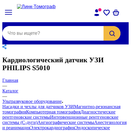
Кардиологический датчик УЗИ
PHILIPS S5010
Главная
—
Каталог
—
Ультразвуковое оборудование
Насадки и чехлы для датчиков УЗИ
Магнитно-резонансная
томография
Компьютерная томография
Диагностические
рентгеновские системы
Интервенционные рентгеновские
системы (С-дуги)
Ангиографические системы
Анестезиология
и реанимация
Электрокардиография
Эндоскопическое