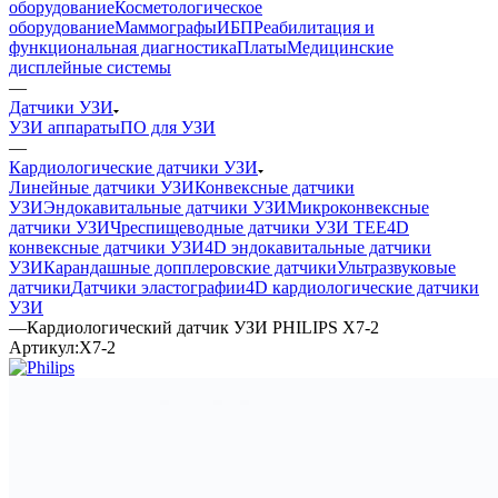
оборудование
Косметологическое
оборудование
Маммографы
ИБП
Реабилитация и
функциональная диагностика
Платы
Медицинские
дисплейные системы
—
Датчики УЗИ
УЗИ аппараты
ПО для УЗИ
—
Кардиологические датчики УЗИ
Линейные датчики УЗИ
Конвексные датчики
УЗИ
Эндокавитальные датчики УЗИ
Микроконвексные
датчики УЗИ
Чреспищеводные датчики УЗИ TEE
4D
конвексные датчики УЗИ
4D эндокавитальные датчики
УЗИ
Карандашные допплеровские датчики
Ультразвуковые
датчики
Датчики эластографии
4D кардиологические датчики
УЗИ
—
Кардиологический датчик УЗИ PHILIPS X7-2
Артикул:
X7-2