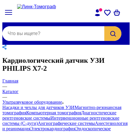
Кардиологический датчик УЗИ
PHILIPS X7-2
Главная
—
Каталог
—
Ультразвуковое оборудование
Насадки и чехлы для датчиков УЗИ
Магнитно-резонансная
томография
Компьютерная томография
Диагностические
рентгеновские системы
Интервенционные рентгеновские
системы (С-дуги)
Ангиографические системы
Анестезиология
и реанимация
Электрокардиография
Эндоскопическое