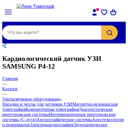
Кардиологический датчик УЗИ
SAMSUNG P4-12
Главная
—
Каталог
—
Ультразвуковое оборудование
Насадки и чехлы для датчиков УЗИ
Магнитно-резонансная
томография
Компьютерная томография
Диагностические
рентгеновские системы
Интервенционные рентгеновские
системы (С-дуги)
Ангиографические системы
Анестезиология
и реанимация
Электрокардиография
Эндоскопическое