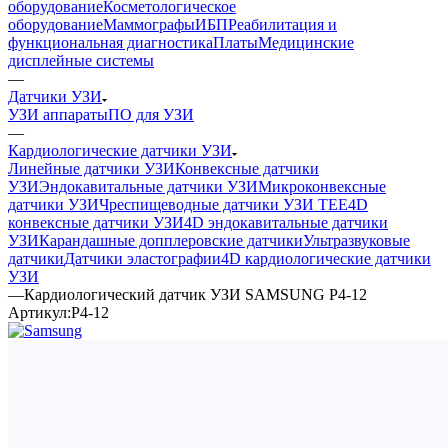
оборудование
Косметологическое
оборудование
Маммографы
ИБП
Реабилитация и
функциональная диагностика
Платы
Медицинские
дисплейные системы
—
Датчики УЗИ
УЗИ аппараты
ПО для УЗИ
—
Кардиологические датчики УЗИ
Линейные датчики УЗИ
Конвексные датчики
УЗИ
Эндокавитальные датчики УЗИ
Микроконвексные
датчики УЗИ
Чреспищеводные датчики УЗИ TEE
4D
конвексные датчики УЗИ
4D эндокавитальные датчики
УЗИ
Карандашные допплеровские датчики
Ультразвуковые
датчики
Датчики эластографии
4D кардиологические датчики
УЗИ
—
Кардиологический датчик УЗИ SAMSUNG P4-12
Артикул:
P4-12