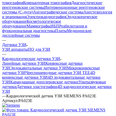
томография
Компьютерная томография
Диагностические
рентгеновские системы
Интервенционные рентгеновские
системы (С-дуги)
Ангиографические системы
Анестезиология
и реанимация
Электрокардиография
Эндоскопическое
оборудование
Косметологическое
оборудование
Маммографы
ИБП
Реабилитация и
функциональная диагностика
Платы
Медицинские
дисплейные системы
—
Датчики УЗИ
УЗИ аппараты
ПО для УЗИ
—
Кардиологические датчики УЗИ
Линейные датчики УЗИ
Конвексные датчики
УЗИ
Эндокавитальные датчики УЗИ
Микроконвексные
датчики УЗИ
Чреспищеводные датчики УЗИ TEE
4D
конвексные датчики УЗИ
4D эндокавитальные датчики
УЗИ
Карандашные допплеровские датчики
Ультразвуковые
датчики
Датчики эластографии
4D кардиологические датчики
УЗИ
—
Кардиологический датчик УЗИ SIEMENS PA023E
Артикул:
PA023E