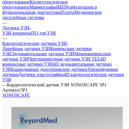
оборудование
Косметологическое
оборудование
Маммографы
ИБП
Реабилитация и
функциональная диагностика
Платы
Медицинские
дисплейные системы
—
Датчики УЗИ
УЗИ аппараты
ПО для УЗИ
—
Кардиологические датчики УЗИ
Линейные датчики УЗИ
Конвексные датчики
УЗИ
Эндокавитальные датчики УЗИ
Микроконвексные
датчики УЗИ
Чреспищеводные датчики УЗИ TEE
4D
конвексные датчики УЗИ
4D эндокавитальные датчики
УЗИ
Карандашные допплеровские датчики
Ультразвуковые
датчики
Датчики эластографии
4D кардиологические датчики
УЗИ
—
Кардиологический датчик УЗИ SONOSCAPE 5P1
Артикул:
5P1
SONOSCAPE