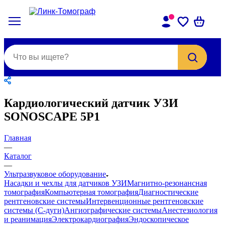
Кардиологический датчик УЗИ
SONOSCAPE 5P1
Главная
—
Каталог
—
Ультразвуковое оборудование
Насадки и чехлы для датчиков УЗИ
Магнитно-резонансная
томография
Компьютерная томография
Диагностические
рентгеновские системы
Интервенционные рентгеновские
системы (С-дуги)
Ангиографические системы
Анестезиология
и реанимация
Электрокардиография
Эндоскопическое