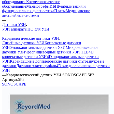
оборудование
Косметологическое
оборудование
Маммографы
ИБП
Реабилитация и
функциональная диагностика
Платы
Медицинские
дисплейные системы
—
Датчики УЗИ
УЗИ аппараты
ПО для УЗИ
—
Кардиологические датчики УЗИ
Линейные датчики УЗИ
Конвексные датчики
УЗИ
Эндокавитальные датчики УЗИ
Микроконвексные
датчики УЗИ
Чреспищеводные датчики УЗИ TEE
4D
конвексные датчики УЗИ
4D эндокавитальные датчики
УЗИ
Карандашные допплеровские датчики
Ультразвуковые
датчики
Датчики эластографии
4D кардиологические датчики
УЗИ
—
Кардиологический датчик УЗИ SONOSCAPE 5P2
Артикул:
5P2
SONOSCAPE