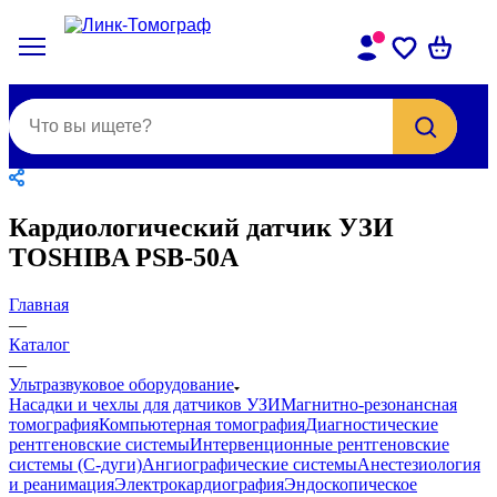
Кардиологический датчик УЗИ
TOSHIBA PSB-50A
Главная
—
Каталог
—
Ультразвуковое оборудование
Насадки и чехлы для датчиков УЗИ
Магнитно-резонансная
томография
Компьютерная томография
Диагностические
рентгеновские системы
Интервенционные рентгеновские
системы (С-дуги)
Ангиографические системы
Анестезиология
и реанимация
Электрокардиография
Эндоскопическое