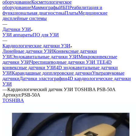
оборудование
Косметологическое
оборудование
Маммографы
ИБП
Реабилитация и
функциональная диагностика
Платы
Медицинские
дисплейные системы
—
Датчики УЗИ
УЗИ аппараты
ПО для УЗИ
—
Кардиологические датчики УЗИ
Линейные датчики УЗИ
Конвексные датчики
УЗИ
Эндокавитальные датчики УЗИ
Микроконвексные
датчики УЗИ
Чреспищеводные датчики УЗИ TEE
4D
конвексные датчики УЗИ
4D эндокавитальные датчики
УЗИ
Карандашные допплеровские датчики
Ультразвуковые
датчики
Датчики эластографии
4D кардиологические датчики
УЗИ
—
Кардиологический датчик УЗИ TOSHIBA PSB-50A
Артикул:
PSB-50A
TOSHIBA