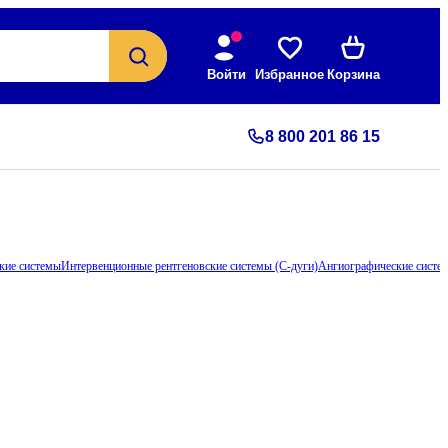
Войти
Избранное
Корзина
8 800 201 86 15
ские системы
Интервенционные рентгеновские системы (С-дуги)
Ангиографические систе