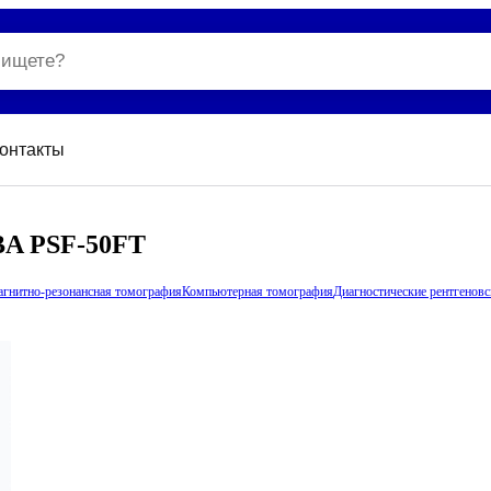
онтакты
BA PSF-50FT
гнитно-резонансная томография
Компьютерная томография
Диагностические рентгенов