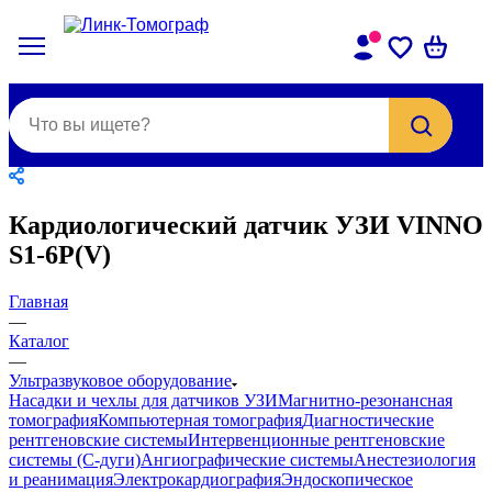
Кардиологический датчик УЗИ VINNO
S1-6P(V)
Главная
—
Каталог
—
Ультразвуковое оборудование
Насадки и чехлы для датчиков УЗИ
Магнитно-резонансная
томография
Компьютерная томография
Диагностические
рентгеновские системы
Интервенционные рентгеновские
системы (С-дуги)
Ангиографические системы
Анестезиология
и реанимация
Электрокардиография
Эндоскопическое