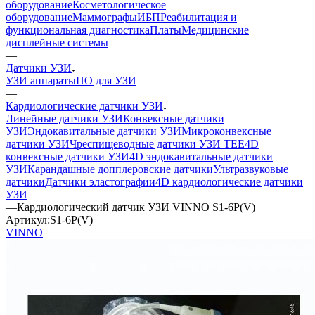
оборудование
Косметологическое
оборудование
Маммографы
ИБП
Реабилитация и
функциональная диагностика
Платы
Медицинские
дисплейные системы
—
Датчики УЗИ
УЗИ аппараты
ПО для УЗИ
—
Кардиологические датчики УЗИ
Линейные датчики УЗИ
Конвексные датчики
УЗИ
Эндокавитальные датчики УЗИ
Микроконвексные
датчики УЗИ
Чреспищеводные датчики УЗИ TEE
4D
конвексные датчики УЗИ
4D эндокавитальные датчики
УЗИ
Карандашные допплеровские датчики
Ультразвуковые
датчики
Датчики эластографии
4D кардиологические датчики
УЗИ
—
Кардиологический датчик УЗИ VINNO S1-6P(V)
Артикул:
S1-6P(V)
VINNO