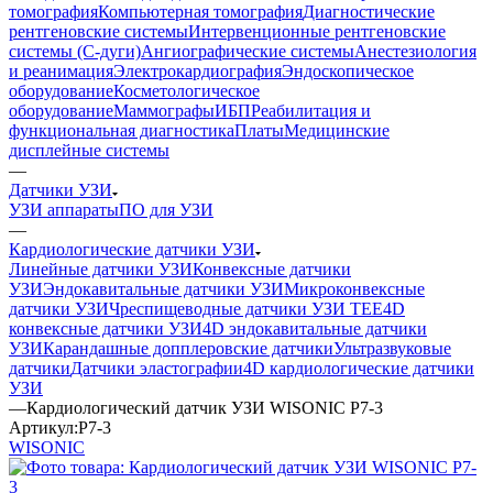
томография
Компьютерная томография
Диагностические
рентгеновские системы
Интервенционные рентгеновские
системы (С-дуги)
Ангиографические системы
Анестезиология
и реанимация
Электрокардиография
Эндоскопическое
оборудование
Косметологическое
оборудование
Маммографы
ИБП
Реабилитация и
функциональная диагностика
Платы
Медицинские
дисплейные системы
—
Датчики УЗИ
УЗИ аппараты
ПО для УЗИ
—
Кардиологические датчики УЗИ
Линейные датчики УЗИ
Конвексные датчики
УЗИ
Эндокавитальные датчики УЗИ
Микроконвексные
датчики УЗИ
Чреспищеводные датчики УЗИ TEE
4D
конвексные датчики УЗИ
4D эндокавитальные датчики
УЗИ
Карандашные допплеровские датчики
Ультразвуковые
датчики
Датчики эластографии
4D кардиологические датчики
УЗИ
—
Кардиологический датчик УЗИ WISONIC P7-3
Артикул:
P7-3
WISONIC