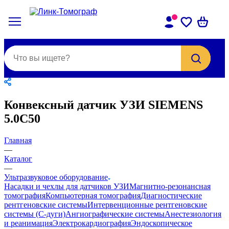
Конвексный датчик УЗИ SIEMENS
5.0C50
Главная
—
Каталог
—
Ультразвуковое оборудование
Насадки и чехлы для датчиков УЗИ
Магнитно-резонансная
томография
Компьютерная томография
Диагностические
рентгеновские системы
Интервенционные рентгеновские
системы (С-дуги)
Ангиографические системы
Анестезиология
и реанимация
Электрокардиография
Эндоскопическое