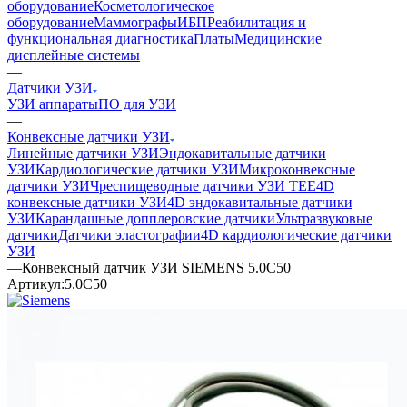
оборудование
Косметологическое
оборудование
Маммографы
ИБП
Реабилитация и
функциональная диагностика
Платы
Медицинские
дисплейные системы
—
Датчики УЗИ
УЗИ аппараты
ПО для УЗИ
—
Конвексные датчики УЗИ
Линейные датчики УЗИ
Эндокавитальные датчики
УЗИ
Кардиологические датчики УЗИ
Микроконвексные
датчики УЗИ
Чреспищеводные датчики УЗИ TEE
4D
конвексные датчики УЗИ
4D эндокавитальные датчики
УЗИ
Карандашные допплеровские датчики
Ультразвуковые
датчики
Датчики эластографии
4D кардиологические датчики
УЗИ
—
Конвексный датчик УЗИ SIEMENS 5.0C50
Артикул:
5.0C50