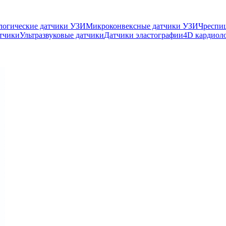
логические датчики УЗИ
Микроконвексные датчики УЗИ
Чреспи
тчики
Ультразвуковые датчики
Датчики эластографии
4D кардиол