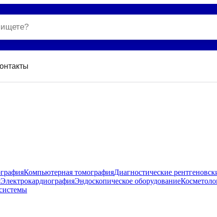
онтакты
ография
Компьютерная томография
Диагностические рентгеновск
я
Электрокардиография
Эндоскопическое оборудование
Косметоло
системы