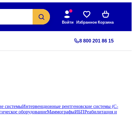
Войти
Избранное
Корзина
8 800 201 86 15
ие системы
Интервенционные рентгеновские системы (С-
гическое оборудование
Маммографы
ИБП
Реабилитация и