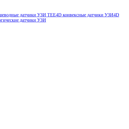
щеводные датчики УЗИ TEE
4D конвексные датчики УЗИ
4D
огические датчики УЗИ