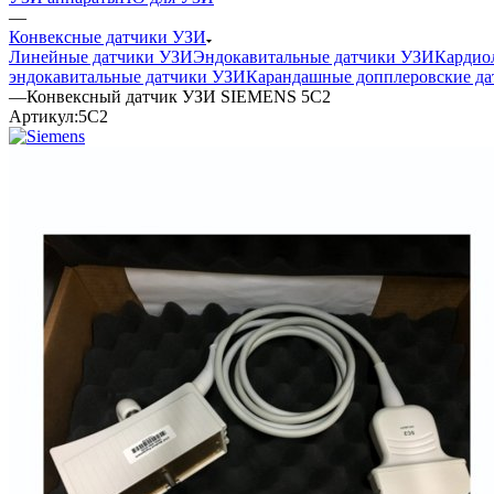
—
Конвексные датчики УЗИ
Линейные датчики УЗИ
Эндокавитальные датчики УЗИ
Кардио
эндокавитальные датчики УЗИ
Карандашные допплеровские да
—
Конвексный датчик УЗИ SIEMENS 5C2
Артикул:
5C2