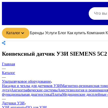
Каталог
Бренды
Услуги
Блог
Как купить
Компания
К
Конвексный датчик УЗИ SIEMENS 5C2
Главная
—
Каталог
—
Ультразвуковое оборудование
Насадки и чехлы для датчиков УЗИ
Магнитно-резонансная том
дуги)
Ангиографические системы
Анестезиология и реанимаци
функциональная диагностика
Платы
Медицинские дисплейные 
—
Датчики УЗИ
УЗИ аппараты
ПО для УЗИ