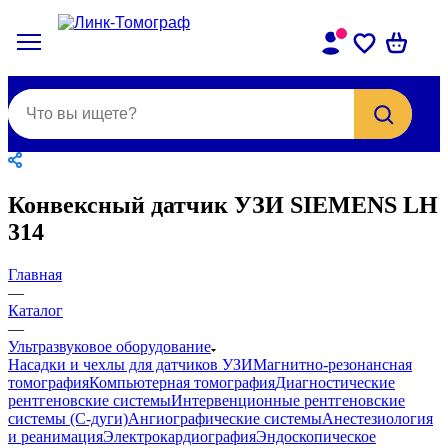
Конвексный датчик УЗИ SIEMENS LH
314
Главная
—
Каталог
—
Ультразвуковое оборудование
Насадки и чехлы для датчиков УЗИ
Магнитно-резонансная
томография
Компьютерная томография
Диагностические
рентгеновские системы
Интервенционные рентгеновские
системы (С-дуги)
Ангиографические системы
Анестезиология
и реанимация
Электрокардиография
Эндоскопическое