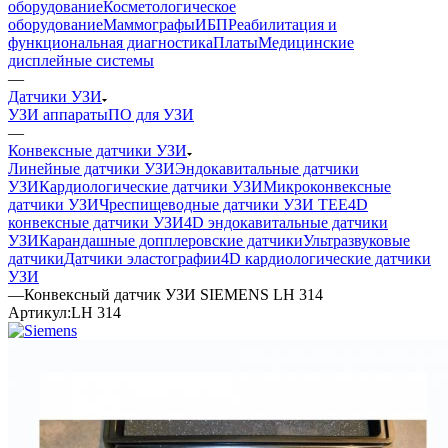
оборудование
Косметологическое
оборудование
Маммографы
ИБП
Реабилитация и
функциональная диагностика
Платы
Медицинские
дисплейные системы
—
Датчики УЗИ
УЗИ аппараты
ПО для УЗИ
—
Конвексные датчики УЗИ
Линейные датчики УЗИ
Эндокавитальные датчики
УЗИ
Кардиологические датчики УЗИ
Микроконвексные
датчики УЗИ
Чреспищеводные датчики УЗИ TEE
4D
конвексные датчики УЗИ
4D эндокавитальные датчики
УЗИ
Карандашные допплеровские датчики
Ультразвуковые
датчики
Датчики эластографии
4D кардиологические датчики
УЗИ
—
Конвексный датчик УЗИ SIEMENS LH 314
Артикул:
LH 314