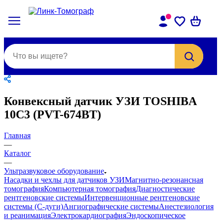
Конвексный датчик УЗИ TOSHIBA
10C3 (PVT-674BT)
Главная
—
Каталог
—
Ультразвуковое оборудование
Насадки и чехлы для датчиков УЗИ
Магнитно-резонансная
томография
Компьютерная томография
Диагностические
рентгеновские системы
Интервенционные рентгеновские
системы (С-дуги)
Ангиографические системы
Анестезиология
и реанимация
Электрокардиография
Эндоскопическое