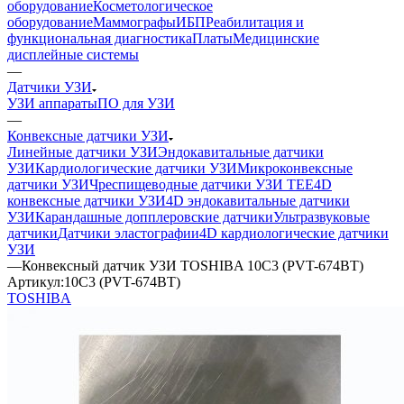
оборудование
Косметологическое
оборудование
Маммографы
ИБП
Реабилитация и
функциональная диагностика
Платы
Медицинские
дисплейные системы
—
Датчики УЗИ
УЗИ аппараты
ПО для УЗИ
—
Конвексные датчики УЗИ
Линейные датчики УЗИ
Эндокавитальные датчики
УЗИ
Кардиологические датчики УЗИ
Микроконвексные
датчики УЗИ
Чреспищеводные датчики УЗИ TEE
4D
конвексные датчики УЗИ
4D эндокавитальные датчики
УЗИ
Карандашные допплеровские датчики
Ультразвуковые
датчики
Датчики эластографии
4D кардиологические датчики
УЗИ
—
Конвексный датчик УЗИ TOSHIBA 10C3 (PVT-674BT)
Артикул:
10C3 (PVT-674BT)
TOSHIBA