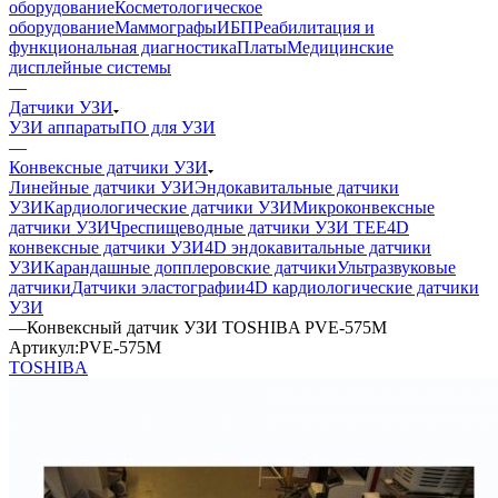
оборудование
Косметологическое
оборудование
Маммографы
ИБП
Реабилитация и
функциональная диагностика
Платы
Медицинские
дисплейные системы
—
Датчики УЗИ
УЗИ аппараты
ПО для УЗИ
—
Конвексные датчики УЗИ
Линейные датчики УЗИ
Эндокавитальные датчики
УЗИ
Кардиологические датчики УЗИ
Микроконвексные
датчики УЗИ
Чреспищеводные датчики УЗИ TEE
4D
конвексные датчики УЗИ
4D эндокавитальные датчики
УЗИ
Карандашные допплеровские датчики
Ультразвуковые
датчики
Датчики эластографии
4D кардиологические датчики
УЗИ
—
Конвексный датчик УЗИ TOSHIBA PVE-575M
Артикул:
PVE-575M
TOSHIBA