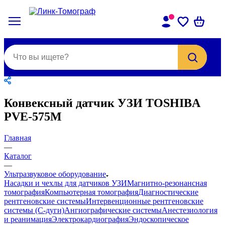
Конвексный датчик УЗИ TOSHIBA
PVE-575M
Главная
—
Каталог
—
Ультразвуковое оборудование
Насадки и чехлы для датчиков УЗИ
Магнитно-резонансная
томография
Компьютерная томография
Диагностические
рентгеновские системы
Интервенционные рентгеновские
системы (С-дуги)
Ангиографические системы
Анестезиология
и реанимация
Электрокардиография
Эндоскопическое